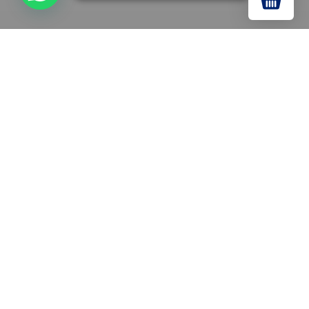
CONTACTO:
+51 933 090 588
01 337 0737
administracion@soldamundoperu.com
Av. Luis Braille 1225 - Cercado de Lima