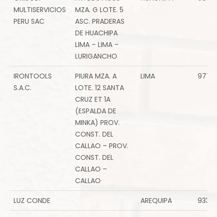
MULTISERVICIOS
MZA. G LOTE. 5
PERU SAC
ASC. PRADERAS
DE HUACHIPA
LIMA – LIMA –
LURIGANCHO
IRONTOOLS
PIURA MZA. A
LIMA
9774
S.A.C.
LOTE. 12 SANTA
CRUZ ET 1A
(ESPALDA DE
MINKA) PROV.
CONST. DEL
CALLAO – PROV.
CONST. DEL
CALLAO –
CALLAO
LUZ CONDE
AREQUIPA
9337