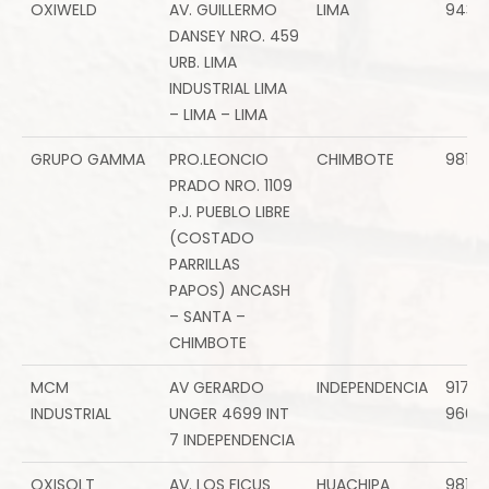
OXIWELD
AV. GUILLERMO
LIMA
9439
DANSEY NRO. 459
URB. LIMA
INDUSTRIAL LIMA
– LIMA – LIMA
GRUPO GAMMA
PRO.LEONCIO
CHIMBOTE
98130
PRADO NRO. 1109
P.J. PUEBLO LIBRE
(COSTADO
PARRILLAS
PAPOS) ANCASH
– SANTA –
CHIMBOTE
MCM
AV GERARDO
INDEPENDENCIA
91761
INDUSTRIAL
UNGER 4699 INT
9602
7 INDEPENDENCIA
OXISOLT
AV. LOS FICUS
HUACHIPA
98151