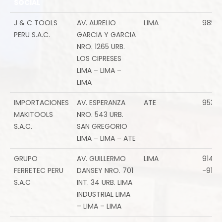
SOCIAL
RAZON
DIRECCION
PROVINCIA
CELU
J & C TOOLS
AV. AURELIO
LIMA
9899
SOCIAL
PERU S.A.C.
GARCIA Y GARCIA
NRO. 1265 URB.
LOS CIPRESES
LIMA – LIMA –
LIMA
IMPORTACIONES
AV. ESPERANZA
ATE
95326
MAKITOOLS
NRO. 543 URB.
S.A.C.
SAN GREGORIO
LIMA – LIMA – ATE
GRUPO
AV. GUILLERMO
LIMA
9144
FERRETEC PERU
DANSEY NRO. 701
-9101
S.A.C
INT. 34 URB. LIMA
INDUSTRIAL LIMA
– LIMA – LIMA