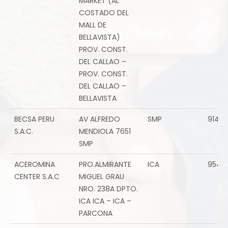
MARKET (AL
COSTADO DEL
MALL DE
BELLAVISTA)
PROV. CONST.
DEL CALLAO –
PROV. CONST.
DEL CALLAO –
BELLAVISTA
BECSA PERU
AV ALFREDO
SMP
91477
S.A.C.
MENDIOLA 7651
SMP
ACEROMINA
PRO.ALMIRANTE
ICA
9540
CENTER S.A.C
MIGUEL GRAU
NRO. 238A DPTO.
ICA ICA – ICA –
PARCONA