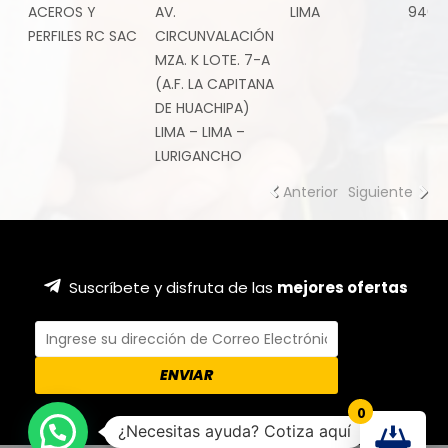
ACEROS Y
AV.
LIMA
94621
PERFILES RC SAC
CIRCUNVALACIÓN
MZA. K LOTE. 7-A
(A.F. LA CAPITANA
DE HUACHIPA)
LIMA – LIMA –
LURIGANCHO
Anterior
Siguiente
Suscríbete y disfruta de las
mejores ofertas
0
¿Necesitas ayuda? Cotiza aquí