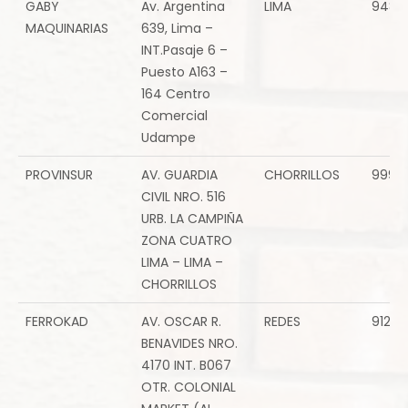
GABY
Av. Argentina
LIMA
94807
MAQUINARIAS
639, Lima –
INT.Pasaje 6 –
Puesto A163 –
164 Centro
Comercial
Udampe
PROVINSUR
AV. GUARDIA
CHORRILLOS
9999
CIVIL NRO. 516
URB. LA CAMPIÑA
ZONA CUATRO
LIMA – LIMA –
CHORRILLOS
FERROKAD
AV. OSCAR R.
REDES
9124
BENAVIDES NRO.
4170 INT. B067
OTR. COLONIAL