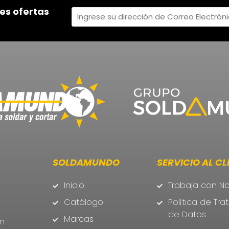
es ofertas
SOLDAMUNDO
SERVICIO AL CL
Inicio
Trabaja con No
Catálogo
Política de Tr
de Datos
Marcas
m