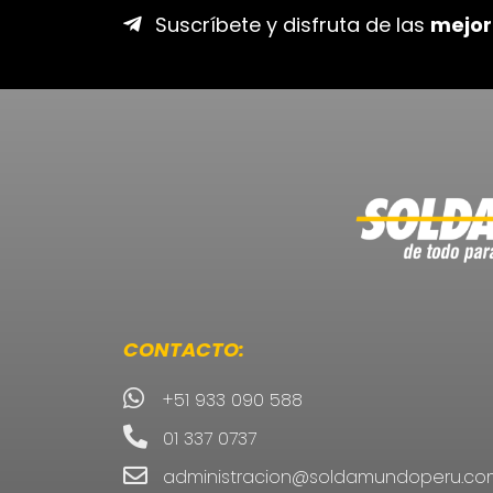
Suscríbete y disfruta de las
mejor
CONTACTO:
+51 933 090 588
01 337 0737
administracion@soldamundoperu.co