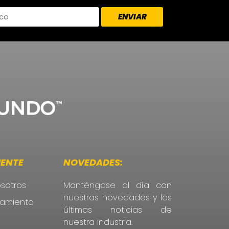
IENTE
NOVEDADES:
sotros
Manténgase al día con
nuestras novedades y las
atamiento
últimas noticias de
nuestra industria.