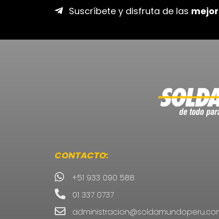
Suscríbete y disfruta de las
mejor
CONTACTO:
+51 933 090 588
01 337 0737
administracion@soldamundoperu.co