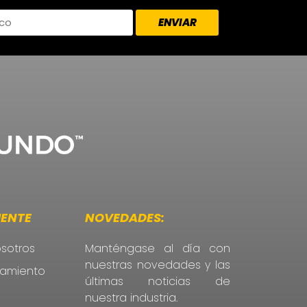
IENTE
NOVEDADES:
sotros
Manténgase al día con
nuestras novedades y las
atamiento
últimas noticias de
nuestra industria.