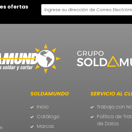
es ofertas
SOLDAMUNDO
SERVICIO AL CL
Inicio
Trabaja con No
Catálogo
Política de Tr
de Datos
Marcas
m