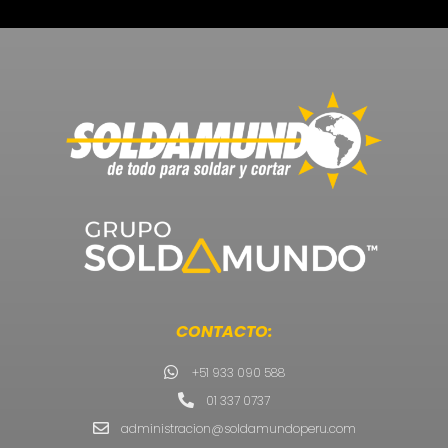
CONTACTO:
+51 933 090 588
01 337 0737
administracion@soldamundoperu.com