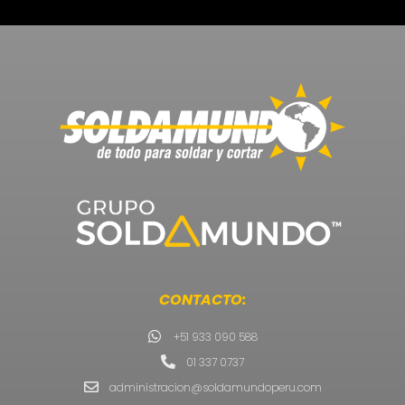
CONTACTO:
+51 933 090 588
01 337 0737
administracion@soldamundoperu.com