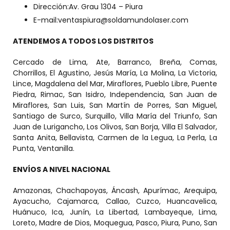
Dirección:Av. Grau 1304 – Piura
E-mail:ventaspiura@soldamundolaser.com
ATENDEMOS A TODOS LOS DISTRITOS
Cercado de Lima, Ate, Barranco, Breña, Comas,
Chorrillos, El Agustino, Jesús María, La Molina, La Victoria,
Lince, Magdalena del Mar, Miraflores, Pueblo Libre, Puente
Piedra, Rimac, San Isidro, Independencia, San Juan de
Miraflores, San Luis, San Martín de Porres, San Miguel,
Santiago de Surco, Surquillo, Villa María del Triunfo, San
Juan de Lurigancho, Los Olivos, San Borja, Villa El Salvador,
Santa Anita, Bellavista, Carmen de la Legua, La Perla, La
Punta, Ventanilla.
ENVÍOS A NIVEL NACIONAL
Amazonas, Chachapoyas, Áncash, Apurímac, Arequipa,
Ayacucho, Cajamarca, Callao, Cuzco, Huancavelica,
Huánuco, Ica, Junín, La Libertad, Lambayeque, Lima,
Loreto, Madre de Dios, Moquegua, Pasco, Piura, Puno, San