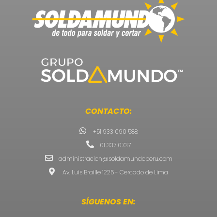
CONTACTO:
+51 933 090 588
01 337 0737
administracion@soldamundoperu.com
Av. Luis Braille 1225 - Cercado de Lima
SÍGUENOS EN: