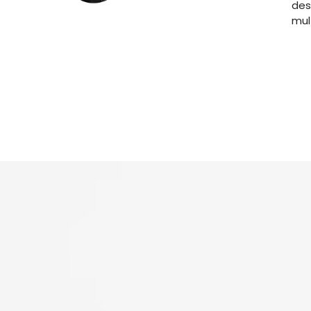
des
mul