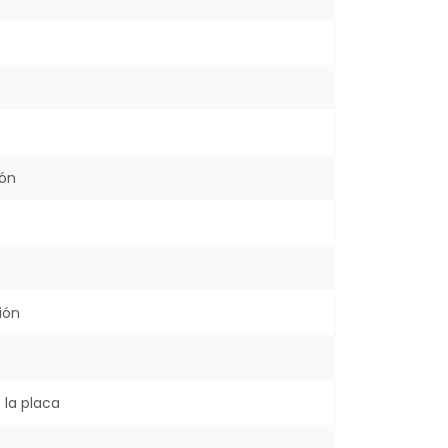
ión
ión
 la placa