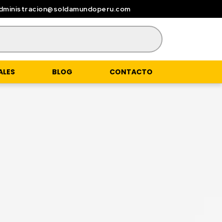
dministracion@soldamundoperu.com
ALES
BLOG
CONTACTO