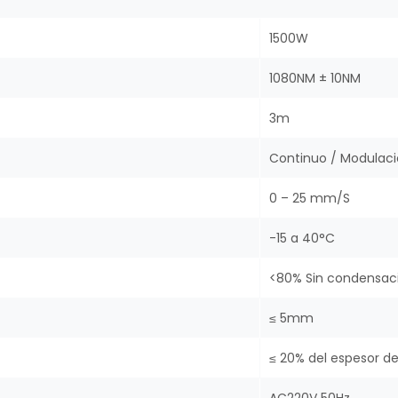
1500W
1080NM ± 10NM
3m
Continuo / Modulac
0 – 25 mm/S
-15 a 40°C
<80% Sin condensac
≤ 5mm
≤ 20% del espesor de
AC220V 50Hz