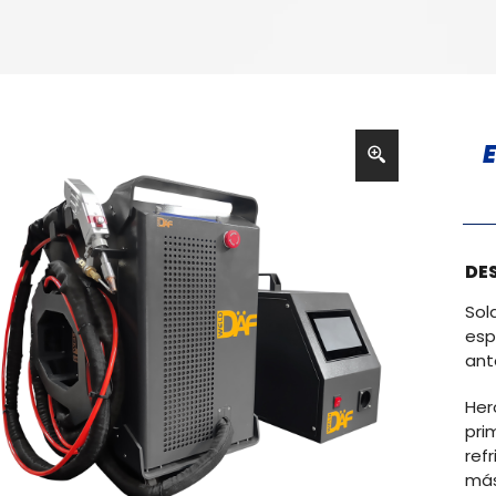
DE
Sol
esp
ant
Her
pr
ref
más