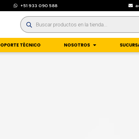
+51 933 090 588
a
SOPORTE TÉCNICO
NOSOTROS
SUCURS